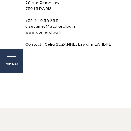
20 rue Primo Lévi
75013 PARIS
+33 6 10 38 23 51
c.suzanne@atelieralba.fr
www.atelieralba.fr
Contact : Célia SUZANNE, Erwann LARBRE
MENU