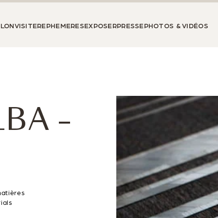
ALON
VISITER
EPHEMERES
EXPOSER
PRESSE
PHOTOS & VIDÉOS
LBA –
atières
ials