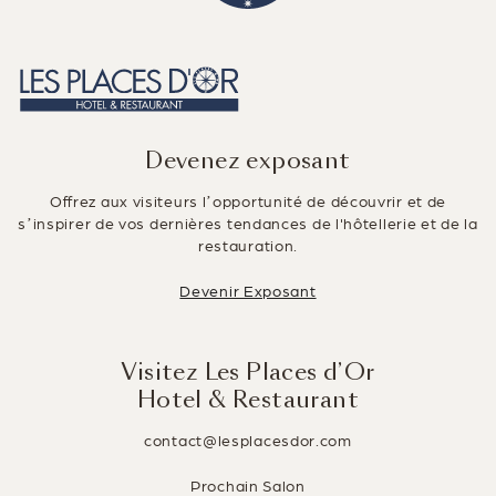
b
dI
er
o
n
o
k
Devenez exposant
Offrez aux visiteurs l’opportunité de découvrir et de
s’inspirer de vos dernières tendances de l'hôtellerie et de la
restauration.
Devenir Exposant
Visitez Les Places d’Or
Hotel & Restaurant
contact@lesplacesdor.com
Prochain Salon