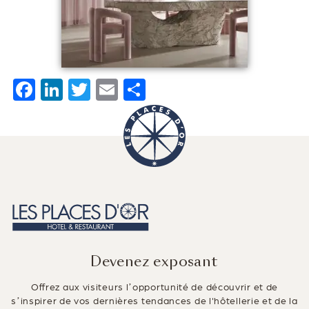
F
Li
T
E
P
a
n
wi
m
ar
c
k
tt
ai
ta
e
e
er
l
g
b
dI
er
o
n
o
k
Devenez exposant
Offrez aux visiteurs l’opportunité de découvrir et de
s’inspirer de vos dernières tendances de l'hôtellerie et de la