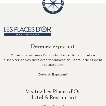
c
k
tt
ai
ta
e
e
er
l
g
b
dI
er
o
n
o
k
Devenez exposant
Offrez aux visiteurs l’opportunité de découvrir et de
s’inspirer de vos dernières tendances de l'hôtellerie et de la
restauration.
Devenir Exposant
Visitez Les Places d’Or
Hotel & Restaurant