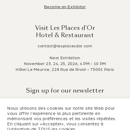
Become an Exhibitor
Visit Les Places d’Or
Hotel & Restaurant
contact@lesplacesdor.com
Next Exhibition
November 23, 24, 25, 2026, 4 PM - 10 PM
Hôtel Le Meurice, 228 Rue de Rivoli - 75001 Paris
Sign up for our newsletter
Stay informed about the latest innovations in the hotel and
restaurant industry.
Nous utilisons des cookies sur notre site Web pour
vous offrir l'expérience la plus pertinente en
mémorisant vos préférences et les visites répétées.
En cliquant sur «Accepter», vous consentez à
l'utilisation de TOUS les cookies.