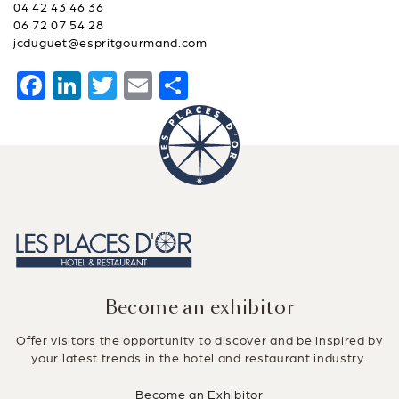
04 42 43 46 36
06 72 07 54 28
jcduguet@espritgourmand.com
F
Li
T
E
S
a
n
wi
m
h
c
k
tt
ai
ar
e
e
er
l
e
b
dI
o
n
o
k
Become an exhibitor
Offer visitors the opportunity to discover and be inspired by
your latest trends in the hotel and restaurant industry.
Become an Exhibitor