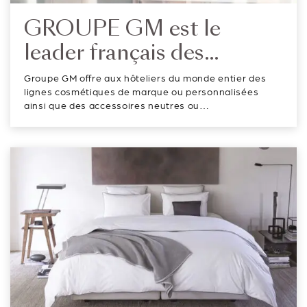
GROUPE GM est le
leader français des
produits d’accueil depuis
Groupe GM offre aux hôteliers du monde entier des
plus de 50 ans
lignes cosmétiques de marque ou personnalisées
ainsi que des accessoires neutres ou
personnalisables. Avec son programme de
développement durable CARE ABOUT EARTH,
GROUPE GM a fait de l’eco-conception sa priorité et
propose désormais de n...