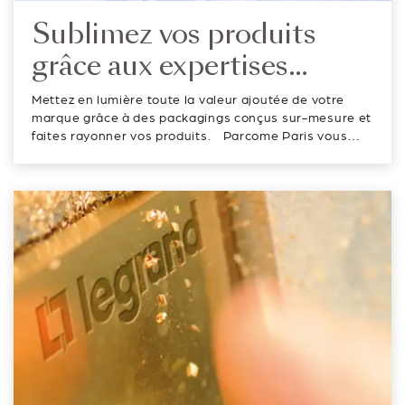
Sublimez vos produits
grâce aux expertises
packagings de Parcome
Mettez en lumière toute la valeur ajoutée de votre
Paris
marque grâce à des packagings conçus sur-mesure et
faites rayonner vos produits. Parcome Paris vous
propose d’intégrer vos emballages de luxe dans une
démarche éco-responsable. Mariez les matériaux
traditionnels et innovants pou...