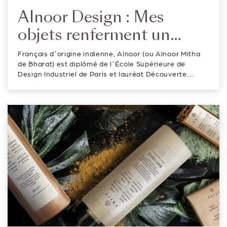
Alnoor Design : Mes
objets renferment un
message symbolique où le
Français d’origine indienne, Alnoor (ou Alnoor Mitha
Hasard n’a pas sa place.
de Bharat) est diplômé de l’École Supérieure de
Design Industriel de Paris et lauréat Découverte
Maison & Objet. Passionné d’arts décoratifs et de
parfumerie, il signe diverses collaborations avec des
maisons prestigieuses t...