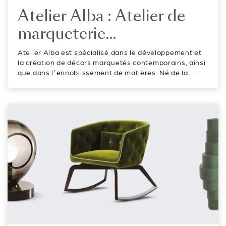
Atelier Alba : Atelier de
marqueterie
contemporaine et
Atelier Alba est spécialisé dans le développement et
d’enrichissement de
la création de décors marquetés contemporains, ainsi
que dans l’ennoblissement de matières. Né de la
matières
collaboration de Célia Suzanne et Erwann Larbre,
Atelier Alba se revendique comme un terrain
d’expérimentation au service de l�...