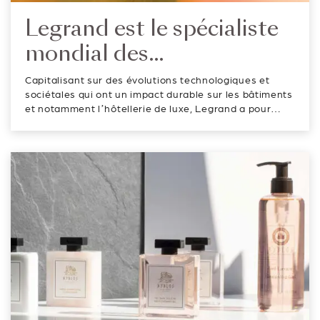
Legrand est le spécialiste
mondial des
infrastructures électriques
Capitalisant sur des évolutions technologiques et
et numériques du
sociétales qui ont un impact durable sur les bâtiments
et notamment l’hôtellerie de luxe, Legrand a pour
bâtiment
raison d’être « d’améliorer les vies en transformant
les espaces où les gens vivent, travaillent et se
rencontrent avec des infras...