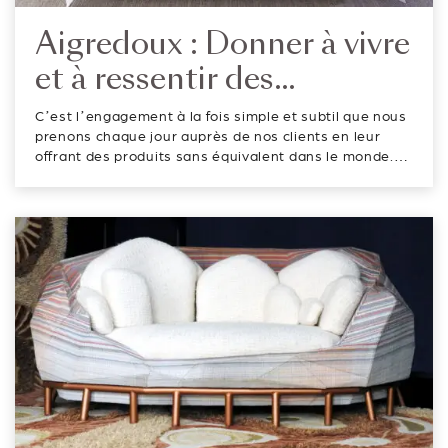
Aigredoux : Donner à vivre
et à ressentir des
expériences uniques
C’est l’engagement à la fois simple et subtil que nous
prenons chaque jour auprès de nos clients en leur
offrant des produits sans équivalent dans le monde.
Aigredoux crée, fabrique, façonne du linge de maison
précieux. A chaque étape de la confection, nos
couturières délivrent leur...