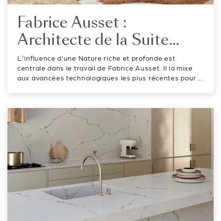
Fabrice Ausset :
Architecte de la Suite
Ephémère 2023
L’influence d'une Nature riche et profonde est
centrale dans le travail de Fabrice Ausset. Il la mixe
aux avancées technologiques les plus récentes pour
donner naissance à des projets uniques et captivants
jusque dans leurs moindres détails. Fabrice est aussi
le fondateur de l’agence d�...